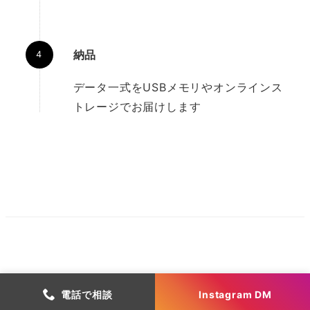
納品
データ一式をUSBメモリやオンラインス
トレージでお届けします
電話で相談
Instagram DM
Copyright Atelier Yu Inc.
有限会社アトリエゆう