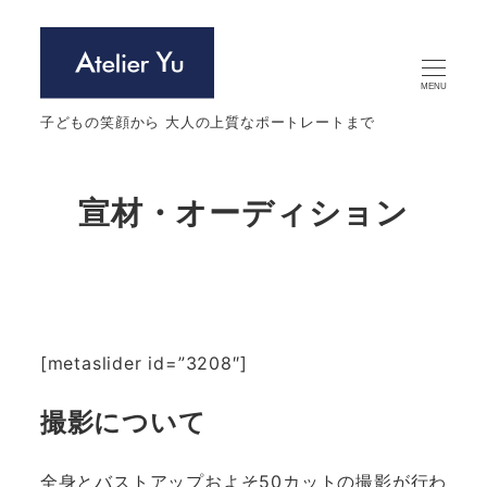
メ
イ
ン
MENU
コ
子どもの笑顔から 大人の上質なポートレートまで
ン
テ
宣材・オーディション
ン
ツ
へ
移
動
[metaslider id=”3208″]
撮影について
全身とバストアップおよそ50カットの撮影が行わ