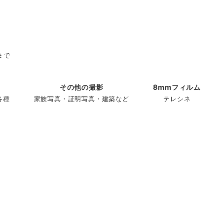
まで
その他の撮影
8mmフィルム
各種
家族写真・証明写真・建築など
テレシネ