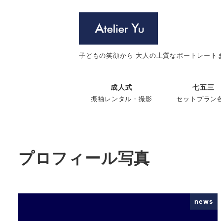
メ
イ
ン
コ
子どもの笑顔から 大人の上質なポートレート
ン
テ
成人式
七五三
ン
振袖レンタル・撮影
セットプラン
ツ
へ
移
動
プロフィール写真
news